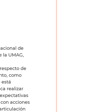
acional de 
e la UMAG, 
 respecto de 
nto, como 
 está 
a realizar 
 expectativas 
 con acciones 
rticulación 