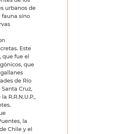
ntes de los 
es urbanos de 
y fauna sino 
rvas 
on 
retas. Este 
 que fue el 
gónicos, que 
agallanes 
ades de Río 
 Santa Cruz, 
a R.R.N.U.P., 
tes.
ue 
uentes, la 
e Chile y el 