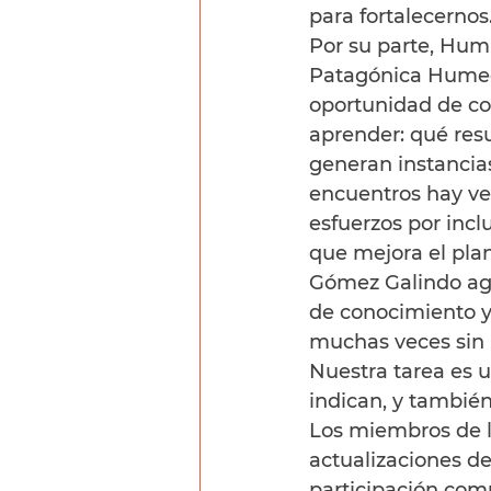
para fortalecernos.
Por su parte, Hum
Patagónica Humedal
oportunidad de co
aprender: qué res
generan instancias
encuentros hay ver
esfuerzos por incl
que mejora el plan
Gómez Galindo agr
de conocimiento y 
muchas veces sin 
Nuestra tarea es un
indican, y también
Los miembros de l
actualizaciones de
participación comu