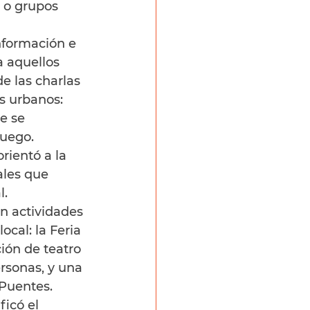
 o grupos 
nformación e 
 aquellos 
e las charlas 
s urbanos: 
e se 
Fuego.
rientó a la 
ales que 
l.
n actividades 
ocal: la Feria 
ión de teatro 
rsonas, y una 
 Puentes.
icó el 