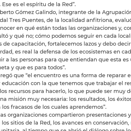
 Ese es el espíritu de la Red”.
berto Gómez Galindo, integrante de la Agrupación
 Tres Puentes, de la localidad anfitriona, evaluó:
nocer en qué están todas las organizaciones y, co
ultó y qué no; cómo podemos seguir en cada locali
 de capacitación, fortalecemos lazos y debo decir
dad, es real la defensa de los ecosistemas en cada 
uir a las personas para que entiendan que esta es 
eta y que es para todos”.
egó que “el encuentro es una forma de reparar 
educación con la que tenemos que trabajar el res
los recursos para hacerlo, lo que puede ser muy d
a misión muy necesaria: los resultados, los éxitos,
 los fracasos de los cuales aprendemos”.
as organizaciones compartieron presentaciones y
 los sitios de la Red, los avances en conservación,
nitaria, al tiempo que se abrió el diálogo sobre lo