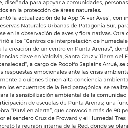
e, diseñada para apoyar a comunidades, personas
dos en la protección de áreas naturales.
ntó la actualización de la App “A ver Aves”, con i
eservas Naturales Urbanas de Patagonia Sur, para
se en la observación de aves y flora nativas. Otra d
irió a los “Centros de interpretación de humedale
a la creación de un centro en Punta Arenas”, dond
encias clave en Valdivia, Santa Cruz y Tierra del 
oansiedad”, a cargo de Rodolfo Sapiains Arrué, se o
s respuestas emocionales ante las crisis ambient
mente a quienes tienen alta conciencia ambienta
n los encuentros de la Red patagónica, se realiza
para la sensibilización ambiental de la comunidad l
ticipación de escuelas de Punta Arenas; una func
bra “Pluvi en alerta”, que convocó a más de 90 pe
or el sendero Cruz de Froward y el Humedal Tres
cretó la reunión interna de la Red, donde se planif