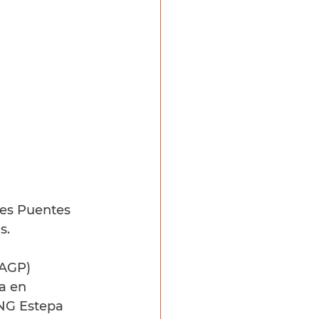
res Puentes 
s.
(AGP) 
a en 
NG Estepa 