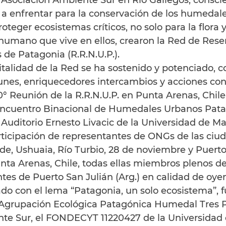
Asociación Ambiente Sur en Río Gallegos, conscie
a enfrentar para la conservación de los humedal
oteger ecosistemas críticos, no solo para la flora 
 humano que vive en ellos, crearon la Red de Rese
de Patagonia (R.R.N.U.P.).
vitalidad de la Red se ha sostenido y potenciado, c
nes, enriquecedores intercambios y acciones conc
10° Reunión de la R.R.N.U.P. en Punta Arenas, Chile,
Encuentro Binacional de Humedales Urbanos Pata
l Auditorio Ernesto Livacic de la Universidad de M
rticipación de representantes de ONGs de las ciud
de, Ushuaia, Río Turbio, 28 de noviembre y Puerto
nta Arenas, Chile, todas ellas miembros plenos de l
es de Puerto San Julián (Arg.) en calidad de oyen
do con el lema “Patagonia, un solo ecosistema”, f
 Agrupación Ecológica Patagónica Humedal Tres P
te Sur, el FONDECYT 11220427 de la Universidad d