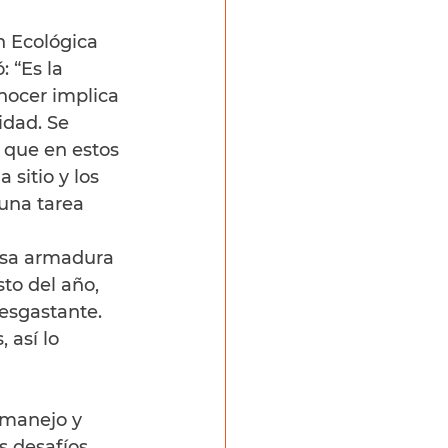
 Ecológica 
 “Es la 
nocer implica 
dad. Se 
 que en estos 
sitio y los 
una tarea 
esa armadura 
to del año, 
esgastante. 
 así lo 
 
 manejo y 
s desafíos 