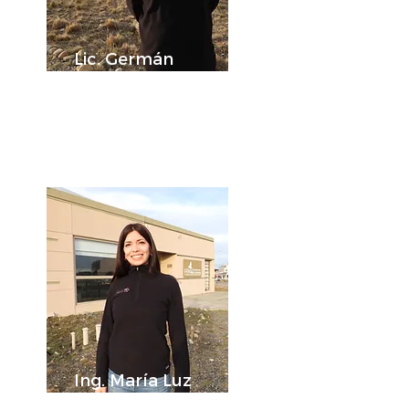
Lic. Germán
Montero
Director Ejecutivo
Ing. María Luz
Alsina