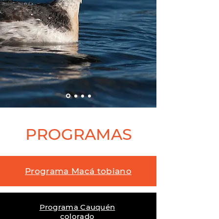
PROGRAMAS
Programa Macá tobiano
Programa Cauquén
colorado