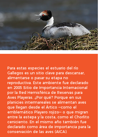
Para estas especies el estuario del río
Gallegos es un sitio clave para descansar,
alimentarse o pasar su etapa no
reproductiva. Este ambiente fue declarado
en 2005 Sitio de Importancia Internacional
por la Red Hemisférica de Reservas para
Aves Playeras. ¿Por qué? Porque en sus
planicies intermareales se alimentan aves
que llegan desde el Ártico —como el
emblemático Playero rojizo— o que migran
entre la estepa y la costa, como el Chorlito
ceniciento. En el mismo año también fue
declarado como área de importancia para la
conservación de las aves (AICA).