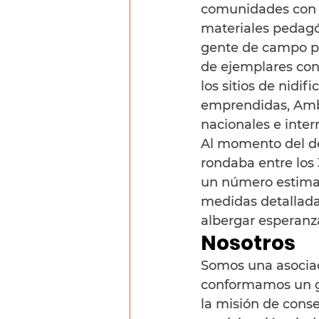
comunidades con c
materiales pedagóg
gente de campo par
de ejemplares con 
los sitios de nidif
emprendidas, Ambie
nacionales e inte
Al momento del de
rondaba entre los 
un número estimad
medidas detalladas
albergar esperanza
Nosotros
Somos una asociaci
conformamos un gr
la misión de cons