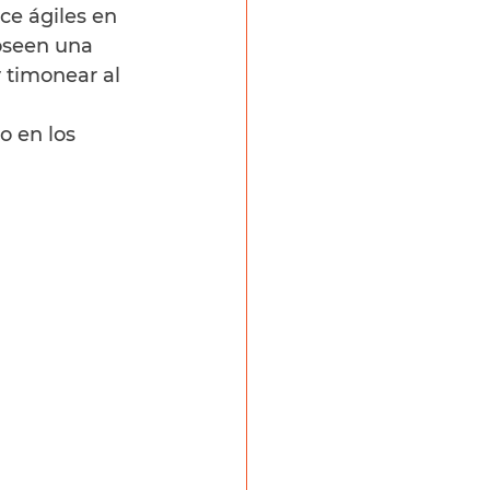
ce ágiles en 
oseen una 
 timonear al 
 en los 
 