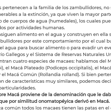
pertenecen a la familia de los zambullidores, no 
rables a la extinción, ya que viven la mayor part
 de cuerpos de agua (humedales), los cuales pue
dos por actividades humanas.
siguen alimento en el agua y construyen en ella s
ullidores por este comportamiento por el cual b
el agua para buscar alimento o para evadir un eve
 río Gallegos y el Sistema de Reservas Naturales U
ntran cuatro especies de macaes: hablamos del 
i), el Macá Plateado (Podiceps occipitalis), el Ma
 el Macá Común (Rollandia rolland). Si bien perte
on de características muy similares, podemos deci
particularidades.
bre Macá proviene de la denominación que le daba
que por similitud onomatopéyica derivó en Macá.
ca común todos los macaes tienen las patas en el