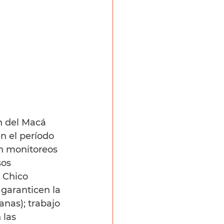
ón del Macá 
n el período 
n monitoreos 
sos 
 Chico 
garanticen la 
nas); trabajo 
las 