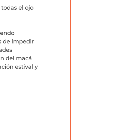
todas el ojo 
iendo 
s de impedir 
ades 
ón del macá 
ión estival y 