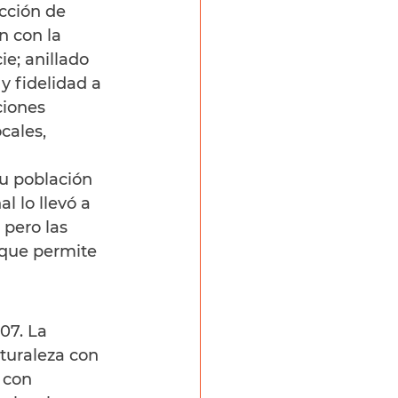
cción de 
n con la 
e; anillado 
y fidelidad a 
ciones 
cales, 
u población 
l lo llevó a 
pero las 
 que permite 
07. La 
turaleza con 
 con 