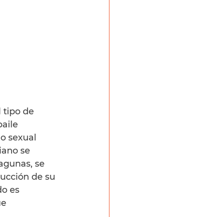
 tipo de 
aile 
o sexual 
iano se 
agunas, se 
rucción de su 
do es 
e 