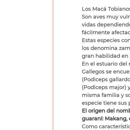
Los Macá Tobianos 
Son aves muy vulne
vidas dependiendo
fácilmente afecta
Estas especies con
los denomina zamb
gran habilidad en 
En el estuario del
Gallegos se encue
(Podiceps gallardo
(Podiceps major) y
misma familia y s
especie tiene sus 
El origen del nom
guaraní: Makang, 
Como característi