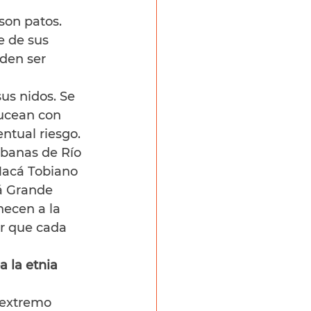
son patos. 
e de sus 
den ser 
us nidos. Se 
ucean con 
ntual riesgo.
rbanas de Río 
Macá Tobiano 
cá Grande 
necen a la 
r que cada 
 la etnia 
 extremo 