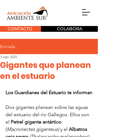
CONTACTO
COLABORA
Entrada
3 ago 2025
Gigantes que planean
en el estuario
Los Guardianes del Estuario te informan
Dos gigantes planean sobre las aguas 
del estuario del río Gallegos. Ellos son 
el 
Petrel gigante antártico 
(
Macronectes giganteus)
 y el
 Albatros 
ceja negra
(Thalassarche melanophrys).