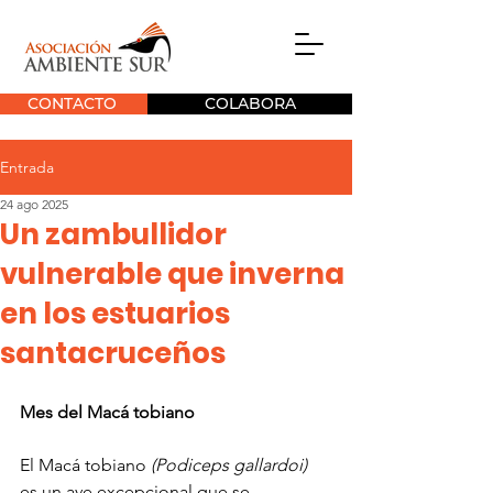
CONTACTO
COLABORA
Entrada
24 ago 2025
Un zambullidor
vulnerable que inverna
en los estuarios
santacruceños
Mes del Macá tobiano
El Macá tobiano 
(Podiceps gallardoi) 
es un ave excepcional que se 