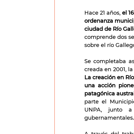
Hace 21 años, 
el 1
ordenanza municip
ciudad de Río Gal
comprende dos sect
sobre el río Gallego
Se completaba así
La creación en Rí
una acción pioner
patagónica austral
parte el Municip
UNPA, junto a 
gubernamentales.