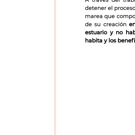
A través del trab
detener el proceso
marea que compone
de su creación 
e
estuario y no hab
habita y los benef