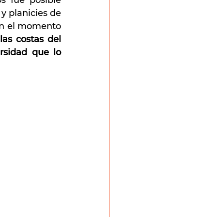
s fue posible 
 planicies de 
En el momento 
as costas del 
rsidad que lo 