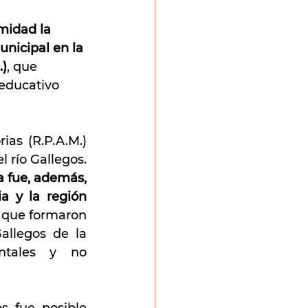
midad la 
nicipal en la 
.)
, que 
 educativo 
as (R.P.A.M.) 
creada en 2001, la protección integral del ecosistema del estuario del río Gallegos. 
 fue, además, 
 y la región 
 que formaron 
llegos de la 
ntales y no 