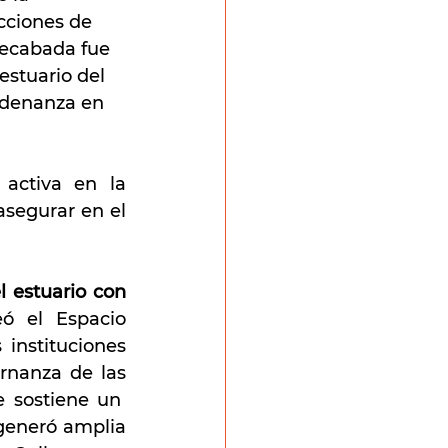
cciones de 
 recabada fue 
estuario del 
rdenanza en 
activa en la 
asegurar en el 
 estuario con 
eó el Espacio 
instituciones 
nanza de las 
 sostiene un  
generó amplia 