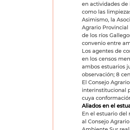
en actividades de 
como las limpiezas 
Asimismo, la Asoci
Agrario Provincial
de los ríos Gallego
convenio entre am
Los agentes de con
en los censos men
ambos estuarios j
observación; 8 ce
El Consejo Agrario
interinstitucional 
cuya conformació
Aliados en el estua
En el estuario del
al Consejo Agrario 
Ambiente Sur reali