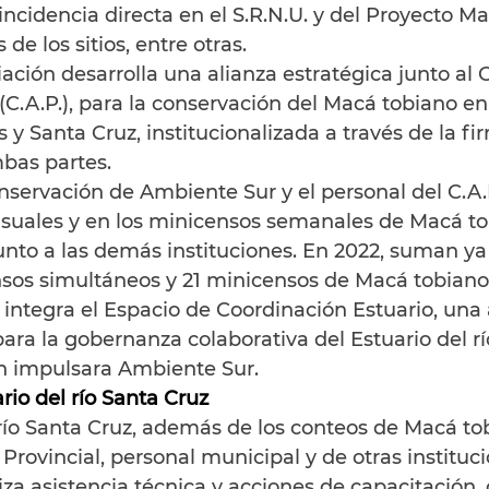
incidencia directa en el S.R.N.U. y del Proyecto M
de los sitios, entre otras.
ación desarrolla una alianza estratégica junto al 
 (C.A.P.), para la conservación del Macá tobiano en 
s y Santa Cruz, institucionalizada a través de la f
bas partes.
servación de Ambiente Sur y el personal del C.A.P
suales y en los minicensos semanales de Macá to
unto a las demás instituciones. En 2022, suman ya
nsos simultáneos y 21 minicensos de Macá tobiano
 integra el Espacio de Coordinación Estuario, una 
para la gobernanza colaborativa del Estuario del rí
n impulsara Ambiente Sur.
rio del río Santa Cruz
 río Santa Cruz, además de los conteos de Macá to
Provincial, personal municipal y de otras instituci
za asistencia técnica y acciones de capacitación,