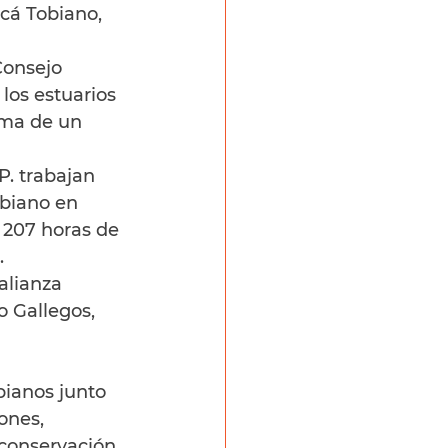
acá Tobiano, 
Consejo 
los estuarios 
irma de un 
. trabajan 
biano en 
 207 horas de 
.
alianza 
o Gallegos, 
bianos junto 
ones, 
 conservación 