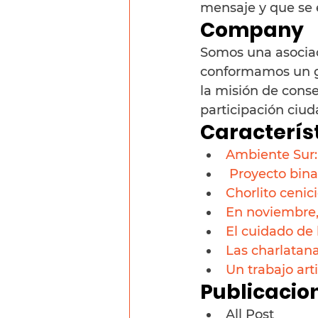
mensaje y que se e
Company
Somos una asociaci
conformamos un gr
la misión de cons
participación ciud
Caracterís
Ambiente Sur:
 Proyecto bina
Chorlito cenic
En noviembre,
El cuidado de 
Las charlatanas
Un trabajo art
Publicacio
All Post