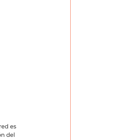
red es 
n del 