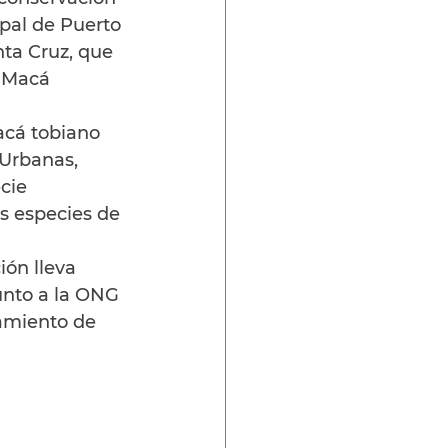
pal de Puerto 
nta Cruz, que 
l Macá 
acá tobiano 
 Urbanas, 
cie 
s especies de 
ón lleva 
nto a la ONG 
iamiento de 