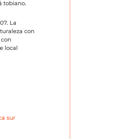
á tobiano.
07. La 
turaleza con 
 con 
e local
ca sur