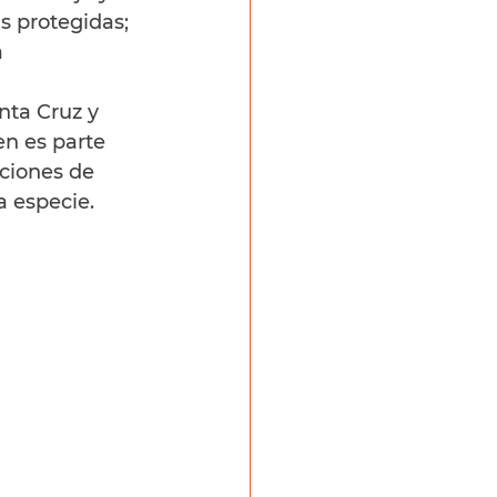
s protegidas; 
 
ta Cruz y 
n es parte 
cciones de 
a especie.